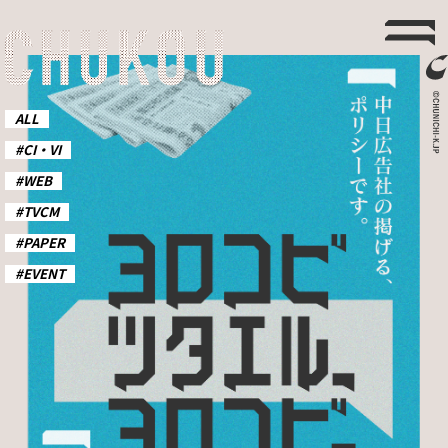
ALL
#CI・VI
#WEB
#TVCM
#PAPER
#EVENT