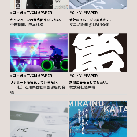
#CI・VI
#TVCM
#PAPER
#CI・VI
#PAPER
キャンペーンの販売促進をしたい。
会社のイメージを変えたい。
中日新聞北陸本社様
マエノ設備 @LIVING様
#CI・VI
#TVCM
#PAPER
#CI・VI
#PAPER
リクルートを強化していきたい。
新聞広告を出してみたい。
（一社）石川県自動車整備振興会
株式会社俵屋様
様