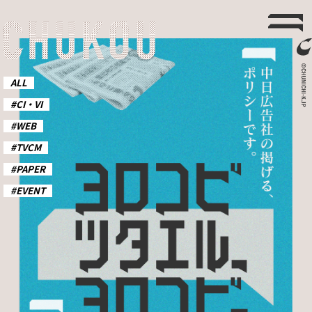
ALL
#CI・VI
#WEB
#TVCM
#PAPER
#EVENT