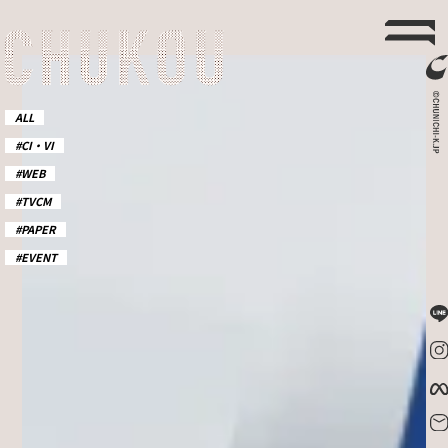
ALL
#CI・VI
#WEB
#TVCM
#PAPER
#EVENT